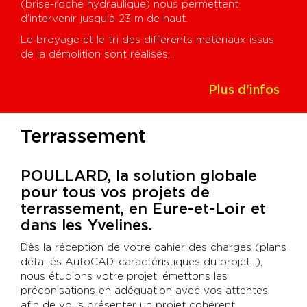
(brise-roche hydraulique) nous permettent
d'intervenir jusqu'à 23 m de haut.
Le broyage et le tri des différents matériaux issus
de la démolition sont réalisés...
Plus d'infos
Terrassement
POULLARD, la solution globale
pour tous vos projets de
terrassement, en Eure-et-Loir et
dans les Yvelines.
Dès la réception de votre cahier des charges (plans
détaillés AutoCAD, caractéristiques du projet...),
nous étudions votre projet, émettons les
préconisations en adéquation avec vos attentes
afin de vous présenter un projet cohérent