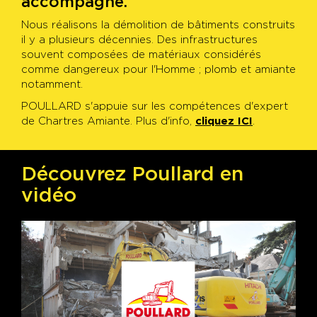
accompagne.
Nous réalisons la démolition de bâtiments construits
il y a plusieurs décennies. Des infrastructures
souvent composées de matériaux considérés
comme dangereux pour l'Homme ; plomb et amiante
notamment.
POULLARD s'appuie sur les compétences d'expert
de Chartres Amiante. Plus d'info,
cliquez ICI
.
Découvrez Poullard en
vidéo