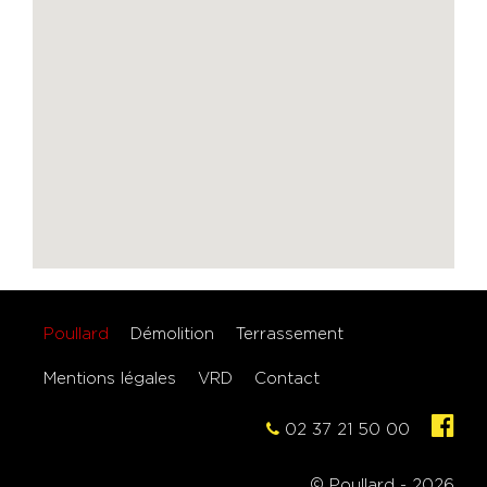
Poullard
Démolition
Terrassement
Mentions légales
VRD
Contact
02 37 21 50 00
© Poullard - 2026